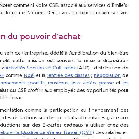
explorer comment votre CSE, associé aux services d’Emile’s,
au long de l’année
. Découvrez comment maximiser vos
on du pouvoir d’achat
u sein de l’entreprise, dédié à l’amélioration du bien-être
mplit cette mission est souvent la
mise à disposition
aux
Activités Sociales et Culturelles
(ASC) : distribution de
AF
comme
Noël
et la
rentrée des classes
;
négociation
de
onnements sportifs
,
musicaux
,
jeux-vidéo
,
presse
et
les
élus du CSE
d’offrir aux employés des opportunités pour
ité de vie.
limentation comme la participation au
financement des
des réductions sur des produits alimentaires grâce aux
éductions sur des E-cartes cadeaux
à utiliser chez des
éliorer la
Qualité de Vie au Travail
(QVT)
des salariés en