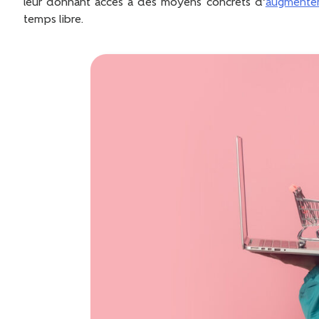
leur donnant accès à des moyens concrets d’
augmenter
temps libre.