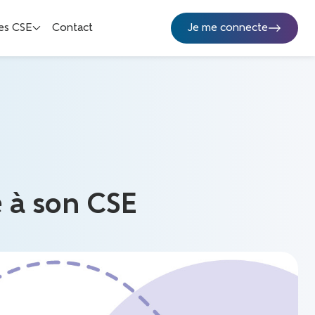
es CSE
Contact
Je me connecte
e à son CSE