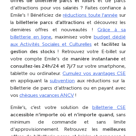
offres de billetterie parcs et loisirs
et de parcs
d’attractions pour vos salariés ? Faites confiance à
Emile’s ! Bénéficiez de
réductions toute l’année
sur
la
billetterie parcs d’attractions
et découvrez les
dernières offres et nouveautés !
Grâce à sa
billetterie en ligne
, maximisez votre
budget dédié
aux Activités Sociales et Culturelles
et
facilitez la
gestion des stocks
! Retrouvez votre E-billet sur
votre compte Emile’s de
manière instantanée
et
consultez-les 24h/24 et 7j/7
sur votre smartphone,
tablette ou ordinateur.
Cumulez vos avantages CSE
en appliquant la
subvention
aux réductions sur la
billetterie de parcs d’attractions ou en payant avec
vos
chèques vacances ANCV
!
Emile’s, c’est votre solution de
billetterie CSE
accessible n’importe où et n’importe quand
, sans
minimum de commande et sans limite
d’approvisionnement. Retrouvez les
meilleures