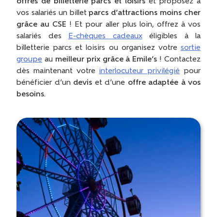
offres de billetterie parcs et loisirs
et proposez à
vos salariés un billet
parcs d’attractions moins cher
grâce au CSE
! Et pour aller plus loin, offrez à vos
salariés des
E-chèques cadeaux
éligibles à la
billetterie parcs et loisirs ou organisez votre
sortie
groupe
au
meilleur prix grâce à Emile’s
! Contactez
dès maintenant votre
interlocuteur privilégié
pour
bénéficier d’un
devis
et d’une
offre adaptée à vos
besoins
.