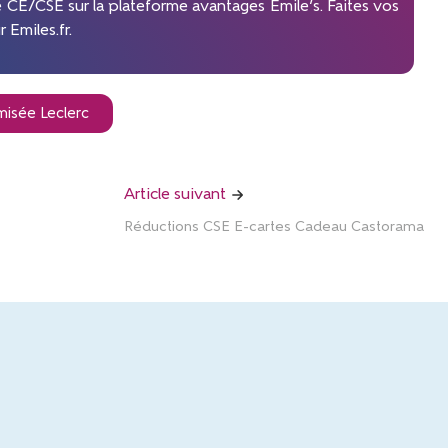
é CE/CSE sur la plateforme avantages Emile’s. Faites vos
 Emiles.fr.
misée Leclerc
Article suivant
Réductions CSE E-cartes Cadeau Castorama