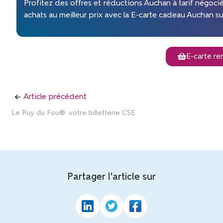
Profitez des offres et réductions Auchan à tarif négoci
achats au meilleur prix avec la E-carte cadeau Auchan sur
E-carte re
Article précédent
Le Puy du Fou®: votre billetterie CSE
Partager l'article sur