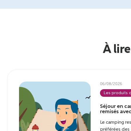
À lir
06/08/2026
Les produits d
Séjour en ca
remisés avec
Le camping res
préférées des 