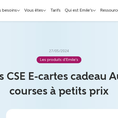
s besoins
Vous êtes
Tarifs
Qui est Emile’s
Ressourc
27/05/2024
Les produits d'Emile's
s CSE E-cartes cadeau A
courses à petits prix