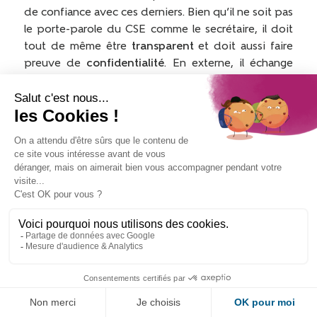
de confiance avec ces derniers. Bien qu’il ne soit pas
le porte-parole du CSE comme le secrétaire, il doit
tout de même être
transparent
et doit aussi faire
preuve de
confidentialité
. En externe, il échange
avec les
prestataires
pour les activités, réductions
ou
avantages proposés aux salariés
comme les
fournisseurs
en billetterie notamment pour le suivi
des commandes et le règlement de celles-ci.
De
bonnes relations
et une
bonne communication
entre le trésorier et les salariés, prestataires et
membres élus
du CSE participent au bon
fonctionnement de ce dernier et donc, à
l’amélioration du bien être des salariés.
En conclusion
, en gérant la trésorerie de
A à Z
(gestion des comptes bancaires, des budgets de
fonctionnement et des ASC, réalisation du budget