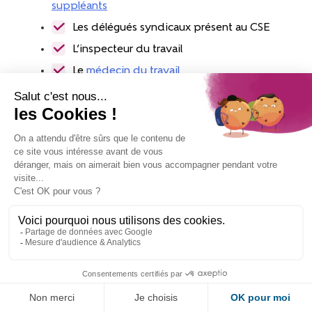
suppléants
Les délégués syndicaux présent au CSE
L’inspecteur du travail
Le
médecin du travail
L’agent de prévention des organismes de
sécurité sociale
Les
experts du CSE
s’il est intéressant de
solliciter leur expertise
Durant ces réunions, les décisions du CSE sont
prises à la majorité des membres présents, et toutes
les délibérations du CSE sont consignées dans un
procès-verbal
établi par le secrétaire du comité.
Les réunions extraordinaires
Si les membres du CSE souhaitent se réunir dans un
cadre différent de celui prévu par les réunions