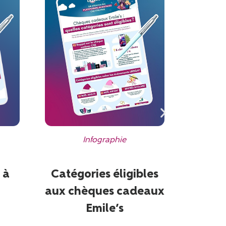
Les 
ch
dé
Infographie
 à
Catégories éligibles
aux chèques cadeaux
Emile’s