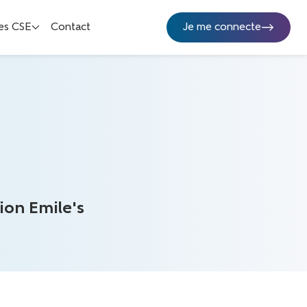
es CSE
Contact
Je me connecte
ion Emile's